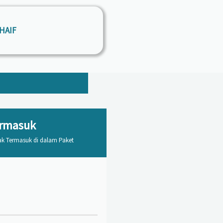
HAIF
ermasuk
dak Termasuk di dalam Paket