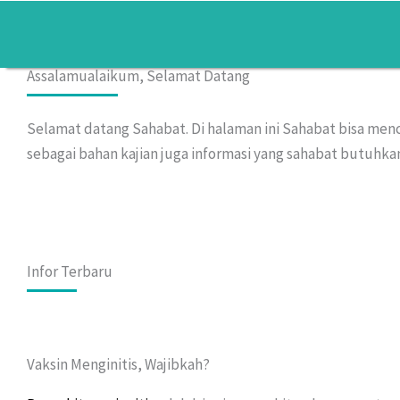
Lewati
ke
konten
Assalamualaikum, Selamat Datang
Selamat datang Sahabat. Di halaman ini Sahabat bisa menc
sebagai bahan kajian juga informasi yang sahabat butuhkan.
Infor Terbaru
Vaksin Menginitis, Wajibkah?