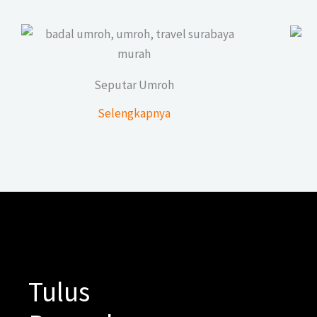
Seputar Umroh
Selengkapnya
Tulus