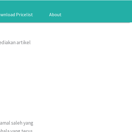
wnload Pricelist
About
ediakan artikel
 amal saleh yang
ahala yang terus