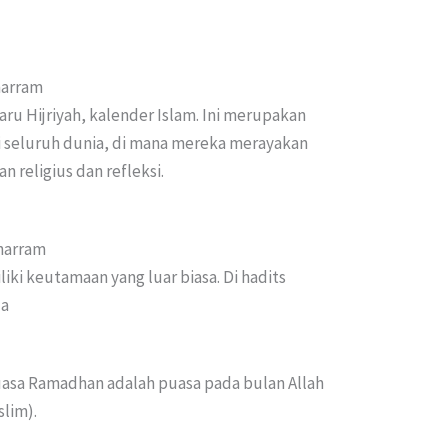
harram
ru Hijriyah, kalender Islam. Ini merupakan
 seluruh dunia, di mana mereka merayakan
 religius dan refleksi.
harram
ki keutamaan yang luar biasa. Di hadits
da
uasa Ramadhan adalah puasa pada bulan Allah
lim).