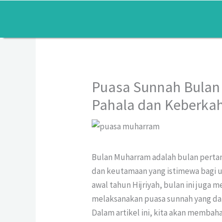
Lewati
ke
konten
Puasa Sunnah Bula
Pahala dan Keberkah
Bulan Muharram adalah bulan pertam
dan keutamaan yang istimewa bagi u
awal tahun Hijriyah, bulan ini jug
melaksanakan puasa sunnah yang da
Dalam artikel ini, kita akan memba